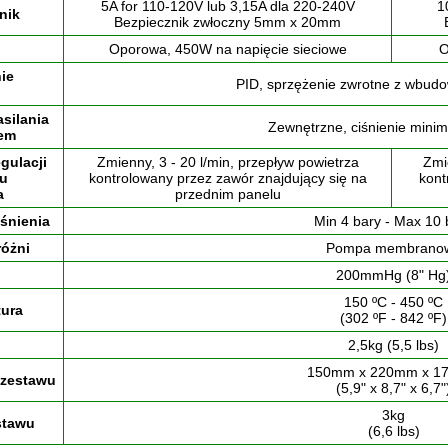
5A for 110-120V lub 3,15A dla 220-240V
1
nik
Bezpiecznik zwłoczny 5mm x 20mm
Oporowa, 450W na napięcie sieciowe
O
ie
PID, sprzężenie zwrotne z wbud
asilania
Zewnętrzne, ciśnienie minim
zem
gulacji
Zmienny, 3 - 20 l/min, przepływ powietrza
Zmi
wu
kontrolowany przez zawór znajdujący się na
kont
a
przednim panelu
iśnienia
Min 4 bary - Max 10 
różni
Pompa membrano
200mmHg (8" Hg
150 ºC - 450 ºC
ura
(302 ºF - 842 ºF)
2,5kg (5,5 lbs)
150mm x 220mm x 1
 zestawu
(5,9" x 8,7" x 6,7"
3kg
stawu
(6,6 lbs)