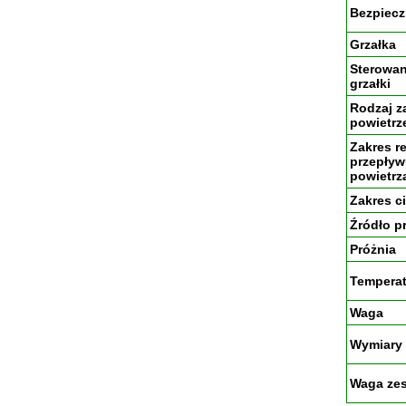
Bezpiecz
Grzałka
Sterowan
grzałki
Rodzaj z
powietr
Zakres re
przepły
powietrz
Zakres c
Źródło p
Próżnia
Temperat
Waga
Wymiary
Waga ze