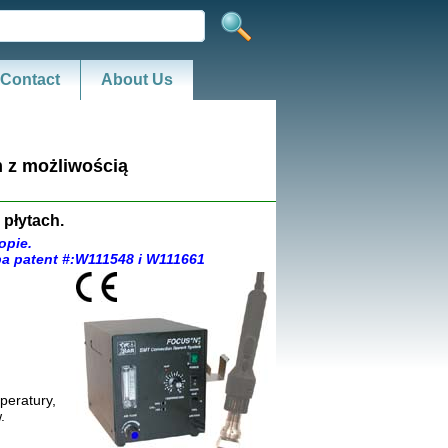
Contact
About Us
 z możliwością
płytach.
opie.
pa patent #:W111548 i W111661
peratury,
.