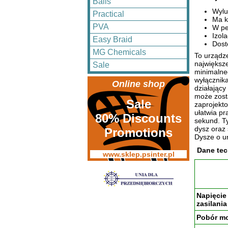
Balls
Wylu
Practical
Ma k
PVA
W pe
Izol
Easy Braid
Dost
MG Chemicals
To urządz
największ
Sale
minimalneg
wyłącznika
Online shop
działając
może zost
Sale
zaprojekto
ułatwia p
80% Discounts
sekund. Ty
dysz oraz
Promotions
Dysze o u
Dane tec
www.sklep.psinter.pl
Napięcie
zasilania
Pobór m