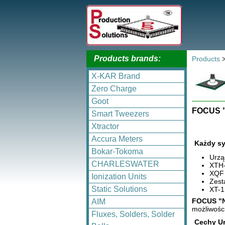
Products brands:
Products
X-KAR Brand
Zero Charge
Goot
FOCUS "N
Smart Tweezers
Xtractor
Accura Meters
Każdy sy
Bokar-Tokoma
Urzą
CHARLESWATER
XTH-
XQF 
Ionization Units
Zest
Static Solutions
XT-1
FOCUS "
AIM
możliwośc
Fluxes, Solders, Solder
Cechy Ur