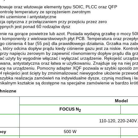
towuje oraz wlutowuje elementy typu SOIC, PLCC oraz QFP
ontrolę temperatury ze sprzężeniem zwrotnym
łni uziemione i antystatyczne
acja optyczna z przełączaniem przy przejściu przez zero
ępnych jest ponad 60 rodzajów dysz
enie na gorące powietrze lub azot. Posiada wydajną grzałkę o mocy 5
e komponenty z wielowarstwowych płyt PCB. Temperatura oraz przepł
o ciśnienia 4 bar (55 psi) dla prawidłowego działania. Grzałka ma za
, który odcina dopływ prądu kiedy ciśnienie gazu jest za niskie. Kontro
y przy napięciu zerowym by zapewnić równomierny dopływ prądu dla grz
ać użyty by wygodnie włączać i wyłączać urządzenie. Rękojeść urząd
wana, antystatyczna oraz łatwa w użytkowaniu. Znajduje się na niej pr
racę na urządzeniu. Pomocny adapter XQF pozwala w szybki sposób zmi
ł rękojeści jest ścięty by zminimalizować niewygodne ułożenie przew
 szybka realizacja zamówień na indywidualne dysze, czynią możliwą i
nikalnym kształcie są dostępne na specjalne zamówienie w bardzo krót
hniczne
Model
FOCUS N
2
110-120, 220-240V
ocy
500 W