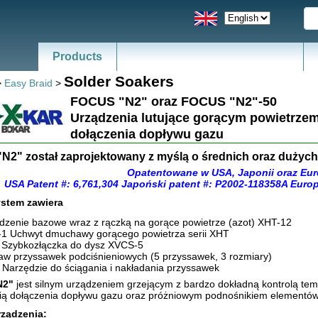
Products
News - Catalogs of ESD, SMT
Solder Soakers
>
Easy Braid
>
FOCUS "N2" oraz FOCUS "N2"-50
Urządzenia lutujące gorącym powietrzem
dołączenia dopływu gazu
2" został zaprojektowany z myślą o średnich oraz dużych 
Opatentowane w USA, Japonii oraz Eur
USA Patent #: 6,761,304 Japoński patent #: P2002-118358A Euro
stem zawiera
dzenie bazowe wraz z rączką na gorące powietrze (azot) XHT-12
1 Uchwyt dmuchawy gorącego powietrza serii XHT
Szybkozłączka do dysz XVCS-5
aw przyssawek podciśnieniowych (5 przyssawek, 3 rozmiary)
 Narzędzie do ściągania i nakładania przyssawek
N2"
jest silnym urządzeniem grzejącym z bardzo dokładną kontrolą tem
ią dołączenia dopływu gazu oraz próżniowym podnośnikiem elementów
ządzenia: