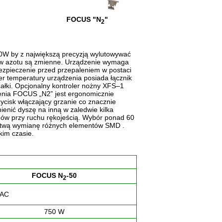
FOCUS "N
"
2
00W by z największą precyzją wylutowywać
yw azotu są zmienne. Urządzenie wymaga
bezpieczenie przed przepaleniem w postaci
ler temperatury urządzenia posiada łącznik
ałki. Opcjonalny kontroler nożny XFS–1
zenia FOCUS „N2” jest ergonomicznie
zycisk włączający grzanie co znacznie
enić dyszę na inną w zaledwie kilka
odów przy ruchu rękojeścią. Wybór ponad 60
 łatwą wymianę różnych elementów SMD .
kim czasie.
FOCUS N
-50
2
 AC
750 W