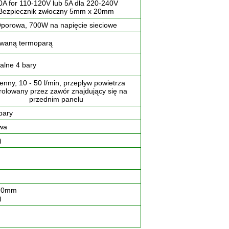
0A for 110-120V lub 5A dla 220-240V
Bezpiecznik zwłoczny 5mm x 20mm
porowa, 700W na napięcie sieciowe
owaną termoparą
alne 4 bary
enny, 10 - 50 l/min, przepływ powietrza
rolowany przez zawór znajdujący się na
przednim panelu
bary
wa
)
70mm
)